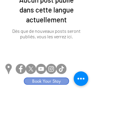
dans cette langue
actuellement
Dès que de nouveaux posts seront
publiés, vous les verrez ici.
Book Your Stay
Home
Accomodations
Welcome Magazine
Amenities
Blog
Contact
Gallery