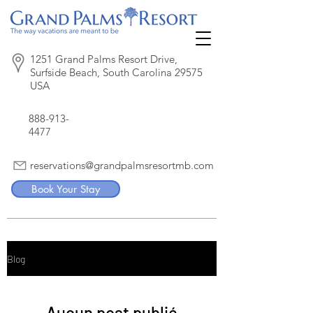
1251 Grand Palms Resort Drive,
Surfside Beach, South Carolina 29575
USA
888-913-
4477
reservations@grandpalmsresortmb.com
Book Your Stay
Blog
Aucun post publié